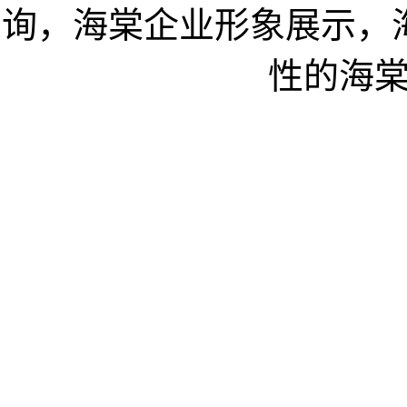
询，海棠企业形象展示，
性的海